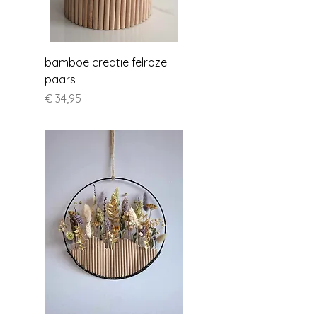
bamboe creatie felroze
paars
Prijs
€ 34,95