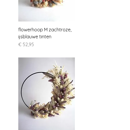
flowerhoop M zachtroze,
ijsblauwe tinten
Prijs
€ 52,95