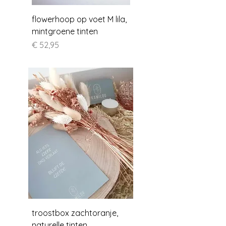
flowerhoop op voet M lila,
mintgroene tinten
Prijs
€ 52,95
troostbox zachtoranje,
naturelle tinten