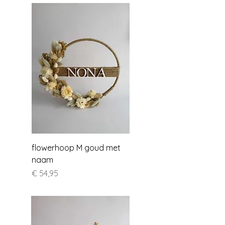
flowerhoop M goud met
naam
Prijs
€ 54,95