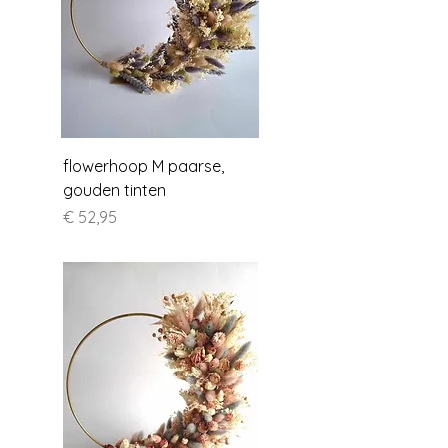
flowerhoop M paarse,
gouden tinten
Prijs
€ 52,95