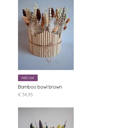
NIEUW
Bamboo bowl brown
Prijs
€ 34,95