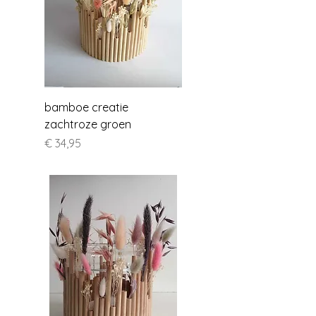
bamboe creatie
zachtroze groen
Prijs
€ 34,95