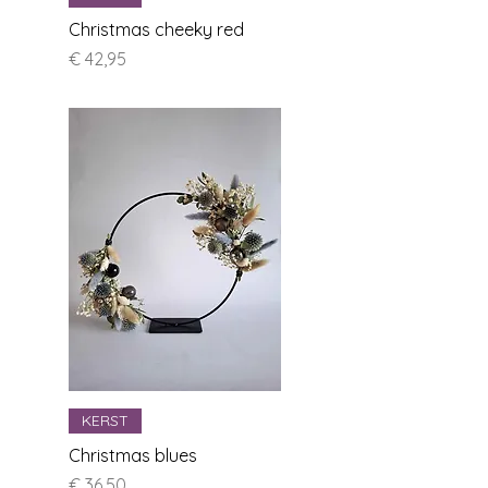
Christmas cheeky red
Prijs
€ 42,95
KERST
Christmas blues
Prijs
€ 36,50