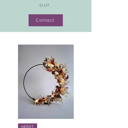
O U?
Contact
KERST