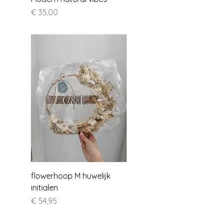
Prijs
€ 35,00
flowerhoop M huwelijk
initialen
Prijs
€ 54,95