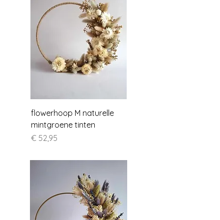
flowerhoop M naturelle
mintgroene tinten
Prijs
€ 52,95