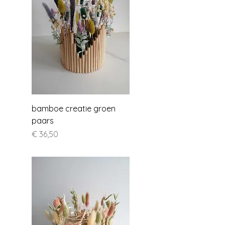
bamboe creatie groen
paars
Prijs
€ 36,50