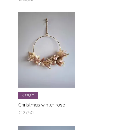
KERST
Christmas winter rose
Prijs
€ 27,50