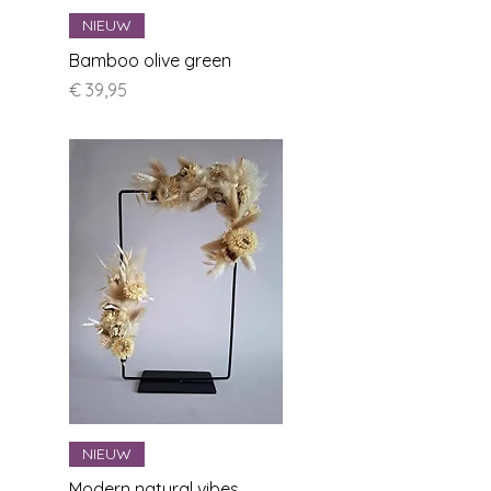
NIEUW
Bamboo olive green
Prijs
€ 39,95
NIEUW
Modern natural vibes