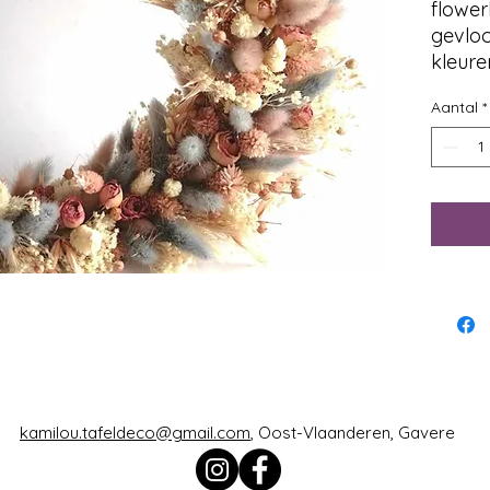
flowe
gevlo
kleure
handg
Aantal
*
met wi
ook gr
kamilou.tafeldeco@gmail.com
, Oost-Vlaanderen, Gavere