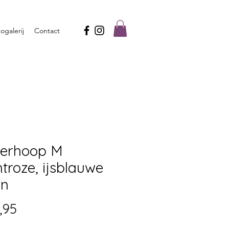
ogalerij
Contact
werhoop M
troze, ijsblauwe
en
Prijs
,95