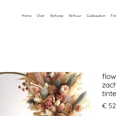
Home
Over
Verkoop
Verhuur
Cadeaubon
Fot
flo
zach
tint
€ 52