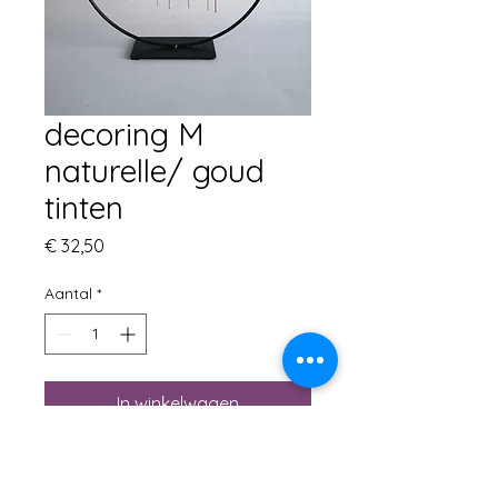
decoring M
naturelle/ goud
tinten
Prijs
€ 32,50
Aantal
*
In winkelwagen
Gouden decoring op voet H
30cm/ D 25cm