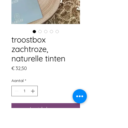
troostbox
zachtroze,
naturelle tinten
Prijs
€ 32,50
Aantal
*
In winkelwagen
Troostbox bij overlijden.