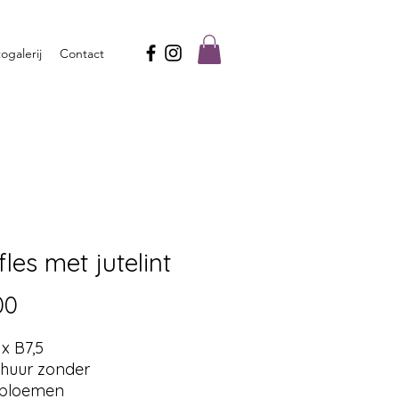
ogalerij
Contact
fles met jutelint
Prijs
00
x B7,5
e huur zonder
bloemen