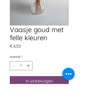
Vaasje goud met
felle kleuren
Prijs
€ 6,50
Aantal
*
In winkelwagen
H17 x B9
vaasje gecombineerd met
droogbloemen in felle