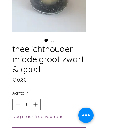
theelichthouder
middelgroot zwart
& goud
Prijs
€ 0,80
Aantal
*
Nog maar 6 op voorraad
In winkelwagen