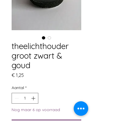
theelichthouder
groot zwart &
goud
Prijs
€ 1,25
Aantal
*
Nog maar 6 op voorraad
In winkelwagen