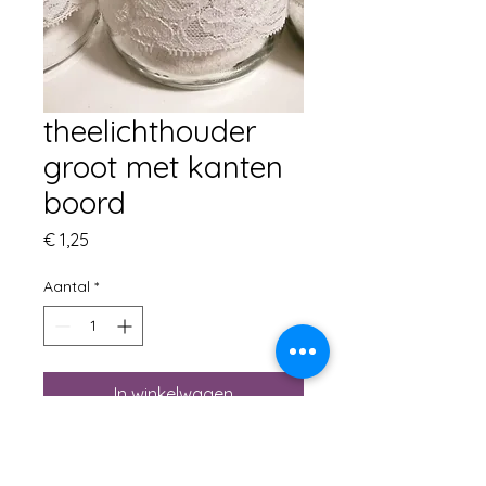
theelichthouder
groot met kanten
boord
Prijs
€ 1,25
Aantal
*
In winkelwagen
H12,5 x B9
brede theelichthouder