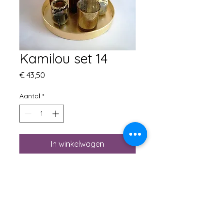
Kamilou set 14
Prijs
€ 43,50
Aantal
*
In winkelwagen
decoratieset met gouden
schaaltje diameter 27cm
incl vaas met
droogbloemen