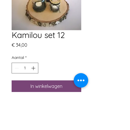
Kamilou set 12
Prijs
€ 34,00
Aantal
*
In winkelwagen
Boomschijf
bruin apothekersvaasje met
droogbloemein bruine,
naturelle tinten