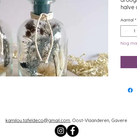
halve 
Aantal
*
Nog maa
kamilou.tafeldeco@gmail.com
, Oost-Vlaanderen, Gavere