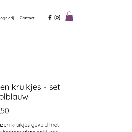
ogalerij
Contact
en kruikjes - set
rolblauw
Prijs
,50
azen kruikjes gevuld met
bloemen afgewerkt met