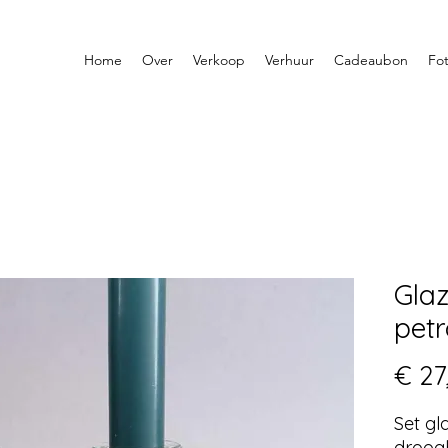
Home
Over
Verkoop
Verhuur
Cadeaubon
Fot
Glaz
pet
€ 27
Set gl
droog