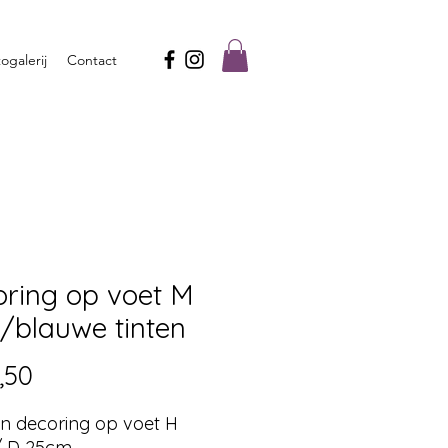
ogalerij
Contact
oring op voet M
/blauwe tinten
Prijs
,50
n decoring op voet H
 D 25cm