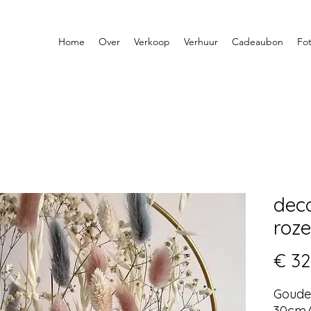
Home
Over
Verkoop
Verhuur
Cadeaubon
Fot
dec
roze
€ 32
Goude
30cm/