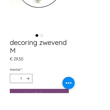
decoring zwevend
M
Prijs
€ 29,50
Aantal
*
In winkelwagen
zwarte decoring zwevend H