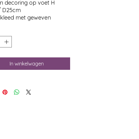
n decoring op voet H
/ D25cm
kleed met geweven
bloemen
In winkelwagen