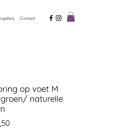
ogalerij
Contact
oring op voet M
groen/ naturelle
en
Prijs
,50