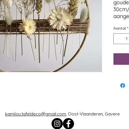
goude
30cm
aange
droog
Aantal
*
kamilou.tafeldeco@gmail.com
, Oost-Vlaanderen, Gavere