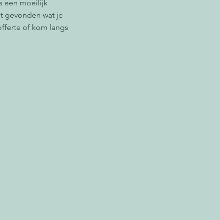
ns een moeilijk
et gevonden wat je
offerte of kom langs