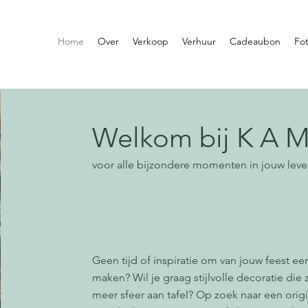
Home
Over
Verkoop
Verhuur
Cadeaubon
Fot
Welkom bij K A M
voor alle bijzondere momenten in jouw lev
Vanaf 20 september 2025 heet ik jullie van 
K A M I L O U
. My "happy place" waar alle 
tot leven komen en waar ik jullie met de gli
Geen tijd of inspiratie om van jouw feest een
maken? Wil je graag stijlvolle decoratie die z
meer sfeer aan tafel? Op zoek naar een ori