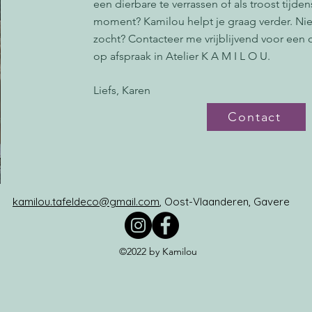
een dierbare te verrassen of als troost tijde
moment? Kamilou helpt je graag verder. Ni
zocht? Contacteer me vrijblijvend voor een 
op afspraak in Atelier K A M I L O U.
Liefs, Karen
Contact
kamilou.tafeldeco@gmail.com
, Oost-Vlaanderen, Gavere
©2022 by Kamilou