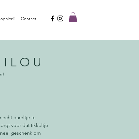
ogalerij
Contact
 I L O U
en!
harte welkom in
Atelier
droogbloemen creaties
mlach ontvang.
 echt pareltje te
orgt voor dat tikkeltje
gineel geschenk om